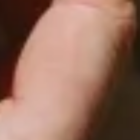
onlineshop@gepps.de
Zentrale
+49 (89) 4141603 - 10
info@gepps.de
Telefonzeiten
Mo-Do:
7:30 - 11:30 Uhr
12:30 - 16:30 Uhr
Fr:
7:30 - 13:30 Uhr
Lass dich inspirieren
Rundum Gepp’s
Unser Service
Versand via DHL