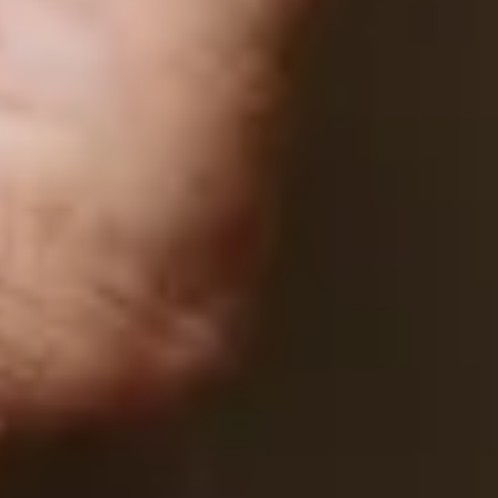
Wir liefern nach
Deutschland, Österreich,
Luxemburg, Niederlande, Schweiz
Lieferzeit 1-3 Tage
Kostenloser Versand ab 49,95 €
Bestellwert
4,95 € Mindestbestellwert
© Gepp’s Food GmbH 2025. Alle Rechte vorbehalten.
Alle Preise inkl. gesetzl. Mehrwertsteuer zzgl. Versandkosten und ggf.
Nachnahmegebühren, wenn nicht anders angegeben.