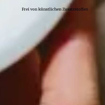
Frei von künstlichen Zusatzstoffen
Kontakt
Gepp’s Food GmbH
Werner-Heisenberg-Str. 7
85254 Sulzemoos
Onlineshop
+49 (89) 4141603 - 33