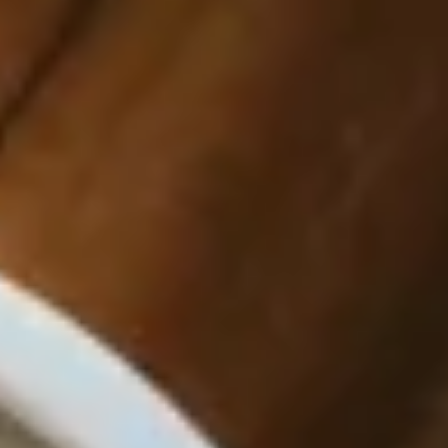
Für ganz besondere Menschen und Hobbyköche ist
die „Geschenkbox Für Dich“ perfekt – dazu gehört
die beste Freundin allemal! In der hübsch verpackten
Geschenkbox ist alles drin, was dieser besondere
Mensch für ein Verwöhnfrühstück oder den Brunch
auf dem Balkon braucht. Darunter köstlicher
Fruchtaufstrich, eine Brotbackmischung für
knuspriges Ciabatta und eine edle Pastete für den
besonderen Genuss.
Feinkost Geschenkbox für die beste
Freundin – nur bester Geschmack