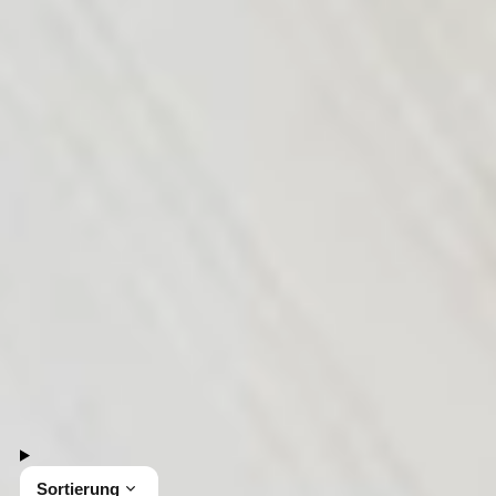
Präsentkörbe für deine beste
Freundin
Überrasche deine beste Freundin mit einem
besonderen Präsentkorb von Gepp's. Unsere
köstlichen Feinkostprodukte sind perfekt, um
Freude zu schenken und gemeinsame Momente zu
genießen. Stöbere im kulinarischen Sortiment und
freu dich auf Genuss!
9 Produkte
Sortierung