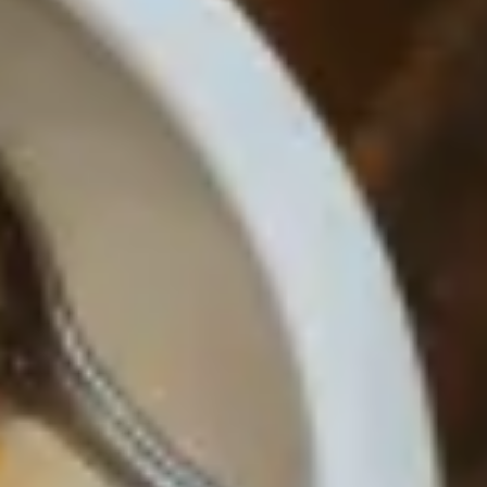
Für die beste Freundin ebenfalls eine gute Idee: Die
Geschenkbox „Pizza e Pasta“. Gutes italienisches
Essen lieben alle und für die beste Freundin darf es
auch das Beste sein: Genuss und nachhaltige
Lebensweise stecken hübsch verpackt in dieser
luxuriösen Geschenkbox. Schlemmen mit gutem
Gewissen und Gesundheit ohne Kompromisse.
Man schmeckt es einfach. Unsere Bio-Produkte
enthalten keine Konservierungsstoffe, keine
künstlichen Aromen und keine Zusatzstoffe. Alles
im Gepp’s Online-Shop zu finden!