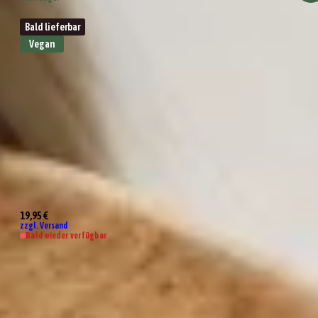
Bald lieferbar
Vegan
Trio Fruchtaufstriche "Frohes Fest"
19,95 €
zzgl. Versand
Bald wieder verfügbar
Beste Freundin Geschenkbox