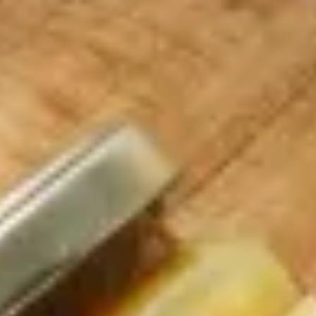
Die beste Freundin hat nur das Beste verdient!
Einfach, weil es sie gibt, weil sie immer für einen da
ist und sie in jeder Lebenssituation ein offenes Ohr
hat. Ein Geschenk für die beste Freundin soll etwas
Besonderes und Schönes sein und ganz genau für si
passen.
Was kann ich meiner besten Freundin schenken?
Toll sind immer Geschenke, die man auch zu zweit
genießen kann, bei einem Mädelsabend, einem
Wellness-Wochenende zuhause oder einfach an
einem Abend unter der Woche.
Kulinarische Geschenkboxen für die beste Freundin