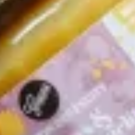
kann man bequem im Gepp’s-Online-Shop kaufen
und auch direkt an die richtige Adresse schicken
lassen. So ist Schenken wirklich leicht gemacht.
Anlässe gibt es so viele für ein schönes Geschenk:
einfach mal danke sagen, an ein Jubiläum erinnern,
zum tollen Job gratulieren oder sich mitfreuen, weil
etwas geklappt hat.
Was kann man in eine Geschenkbox für
seine beste Freundin tun
Passend als hochwertiges Mitbringsel für den
Mädelsabend haben wir eine Geschenkbox genau für
diesen Anlass! Perlend und vergnügt im Design, hat