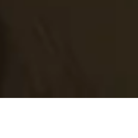
so lange der Vorrat reicht. Nicht kombinierbar mit anderen Aktionen und Rabatten.
Änderungen und Irrtümer vorbehalten.
⁴) Der Versand für die meisten Adventskalender erfolgt voraussichtlich ab Ende Juni.
Der Premium Gourmet Adventskalender (Artikel-Nr. 202141) wird ab Mitte August und
der Tartufi Adventskalender (Artikel-Nr. 202607) ab September versendet. Die
Versandzeiträume sind der jeweiligen Produktdetailseite zu entnehmen. Der
Versand innerhalb Deutschlands erfolgt kostenfrei. Änderungen und Irrtümer
vorbehalten.
Impressum
AGB
Widerrufsrecht
Datenschutzerklärung
Cookie-Einstellungen
Vertrag widerrufen