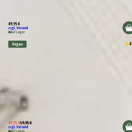
Präsentkorb Tapas Abend
49,95 €
zzgl. Versand
Auf Lager
4
Vegan
Präsentkorb Pizza e Pasta!
49,95 €
59,95 €
zzgl. Versand
Auf Lager