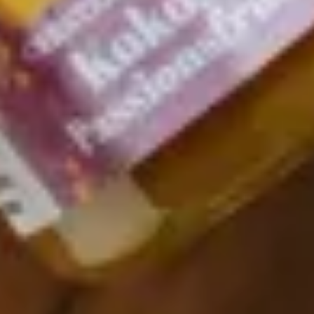
die Geschenkbox einen Deckel und ein üppiges
Innenleben mit einer Auswahl an Delikatessen und
Leckereien – eingeschlossen sind zwei Piccolo-
Fläschchen eines leichten italienischen Frizzantes
für das heitere Vergnügen.
Super lecker schmecken übrigens unsere
Fruchtessige dazu! Auf Eis und mit ein paar
Spritzern Aceto Mango oder Aceto Granatapfel mixt
ihr eine fruchtig-leckere Erfrischung.
Eine wunderbare Geschenkbox für die beste Freundi
ist auch die edle Box mit 24 exklusiven Tee-
Kreationen für Genießer zum Probieren und für
herrliche Geschmacksreisen während langer
Gespräche.