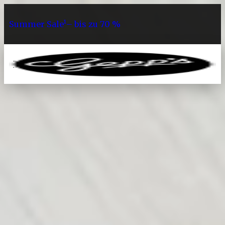
Summer Sale¹– bis zu 70 %
0
Geschenke
Präsentkörbe
Präsentkörbe Beste Freundin