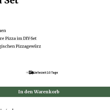
a Set
hen
re Pizza im DIY-Set
gischen Pizzagewürz
Lieferzeit 1-3 Tage
In den Warenkorb