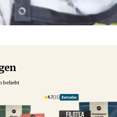
ögen
 beliebt
4.7
(
15
)
Bestseller