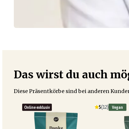
Das wirst du auch m
Diese Präsentkörbe sind bei anderen Kunden
5
(
12
)
Online exklusiv
Vegan