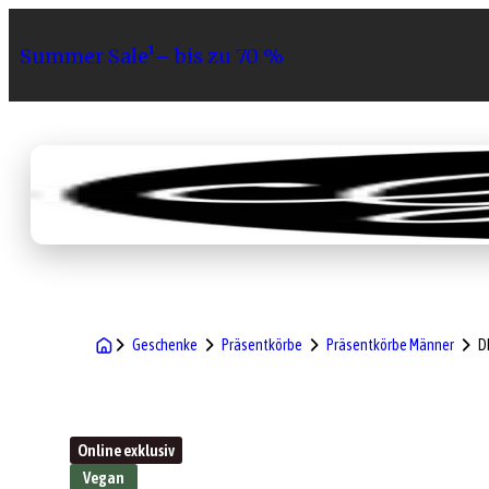
Summer Sale¹– bis zu 70 %
Sortiment
Geschenke
Gri
Geschenke
Präsentkörbe
Präsentkörbe Männer
D
Online exklusiv
Vegan