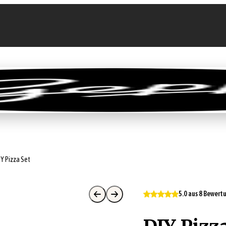
llen
Feinkost-Abo
Firmenkunden
Sale
IY Pizza Set
5.0 aus 8 Bewer