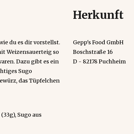
Herkunft
ie du es dir vorstellst.
Gepp's Food GmbH
mit Weizensauerteig so
Boschstraße 16
waren. Dazu gibt es ein
D - 82178 Puchheim
chtiges Sugo
würz, das Tüpfelchen
(33g), Sugo aus