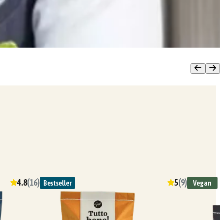
4.8
(
16
)
5
(
9
)
Bestseller
Vegan