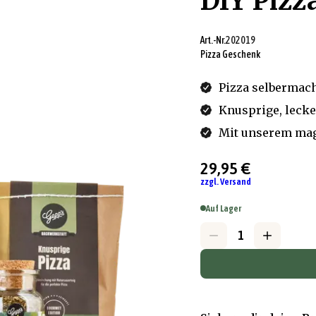
DIY Pizz
Art.-Nr.
202019
Pizza Geschenk
Pizza selbermac
Knusprige, lecke
Mit unserem ma
29,95 €
zzgl. Versand
Auf Lager