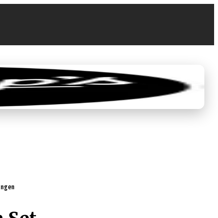
0
0,00 €
tungen