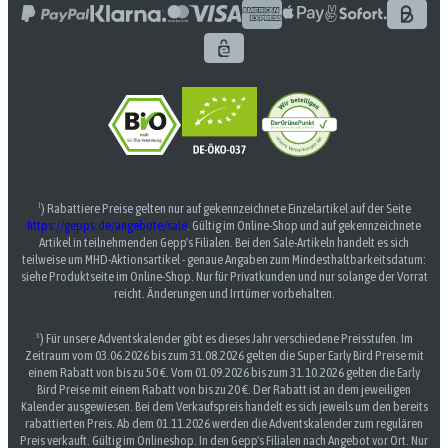
¹) Rabattiere Preise gelten nur auf gekennzeichnete Einzelartikel auf der Seite
https://gepps.de/angebote/sale
. Gültig im Online-Shop und auf gekennzeichnete
Artikel in teilnehmenden Gepp's Filialen. Bei den Sale-Artikeln handelt es sich
teilweise um MHD-Aktionsartikel - genaue Angaben zum Mindesthaltbarkeitsdatum:
siehe Produktseite im Online-Shop. Nur für Privatkunden und nur solange der Vorrat
reicht. Änderungen und Irrtümer vorbehalten.
³) Für unsere Adventskalender gibt es dieses Jahr verschiedene Preisstufen. Im
Zeitraum vom 03.06.2026 bis zum 31.08.2026 gelten die Super Early Bird Preise mit
einem Rabatt von bis zu 50 €. Vom 01.09.2026 bis zum 31.10.2026 gelten die Early
Bird Preise mit einem Rabatt von bis zu 20 €. Der Rabatt ist an dem jeweiligen
Kalender ausgewiesen. Bei dem Verkaufspreis handelt es sich jeweils um den bereits
rabattierten Preis. Ab dem 01.11.2026 werden die Adventskalender zum regulären
Preis verkauft. Gültig im Onlineshop. In den Gepp's Filialen nach Angebot vor Ort. Nur