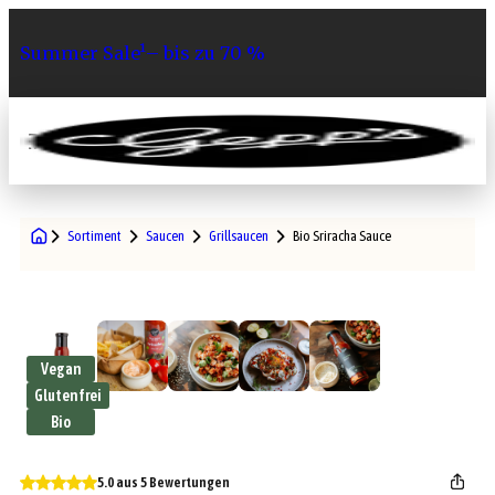
Summer Sale¹– bis zu 70 %
0
Sortiment
Saucen
Grillsaucen
Bio Sriracha Sauce
Vegan
Glutenfrei
Bio
5.0 aus 5 Bewertungen