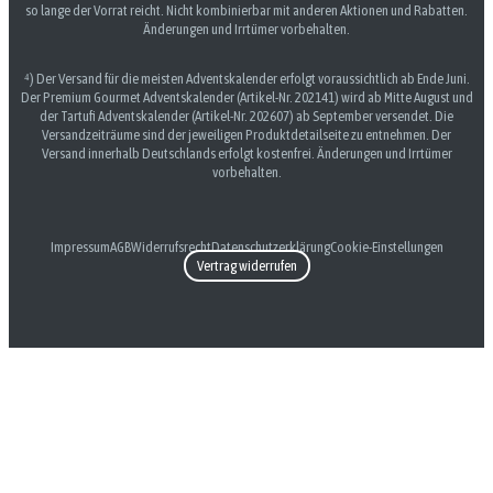
so lange der Vorrat reicht. Nicht kombinierbar mit anderen Aktionen und Rabatten.
Änderungen und Irrtümer vorbehalten.
⁴) Der Versand für die meisten Adventskalender erfolgt voraussichtlich ab Ende Juni.
Der Premium Gourmet Adventskalender (Artikel-Nr. 202141) wird ab Mitte August und
der Tartufi Adventskalender (Artikel-Nr. 202607) ab September versendet. Die
Versandzeiträume sind der jeweiligen Produktdetailseite zu entnehmen. Der
Versand innerhalb Deutschlands erfolgt kostenfrei. Änderungen und Irrtümer
vorbehalten.
Impressum
AGB
Widerrufsrecht
Datenschutzerklärung
Cookie-Einstellungen
Vertrag widerrufen