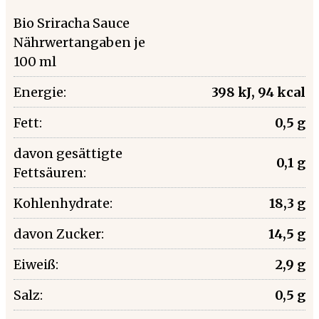
Bio Sriracha Sauce
Nährwertangaben je
100 ml
Energie:
398 kJ, 94 kcal
Fett:
0,5 g
davon gesättigte
0,1 g
Fettsäuren:
Kohlenhydrate:
18,3 g
davon Zucker:
14,5 g
Eiweiß:
2,9 g
Salz:
0,5 g