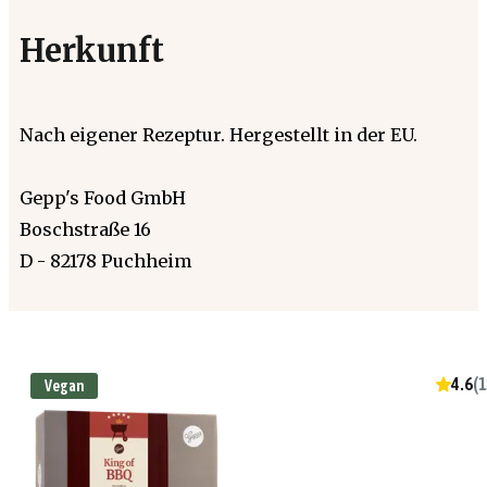
Herkunft
Nach eigener Rezeptur. Hergestellt in der EU.
Gepp's Food GmbH
Boschstraße 16
D - 82178 Puchheim
4.6
(
1
Vegan