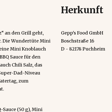
Herkunft
“ an den Grill geht,
Gepp's Food GmbH
r. Die Wundertüte Mini
Boschstraße 16
: eine Mini Knoblauch
D - 82178 Puchheim
 BBQ Sauce für den
uch Chili Salz, das
 Super-Dad-Niveau
Vatertag, zum
t.
-Sauce (50 g), Mini