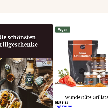
Vegan
Die schönsten
rillgeschenke
Wundertüte Grillst
EUR 9.95
zzgl. Versand