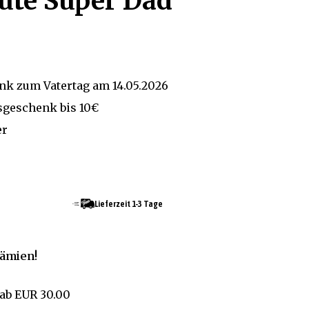
üte Super Dad
nk zum Vatertag am 14.05.2026
sgeschenk bis 10€
er
Lieferzeit 1-3 Tage
rämien!
ab
EUR 30.00