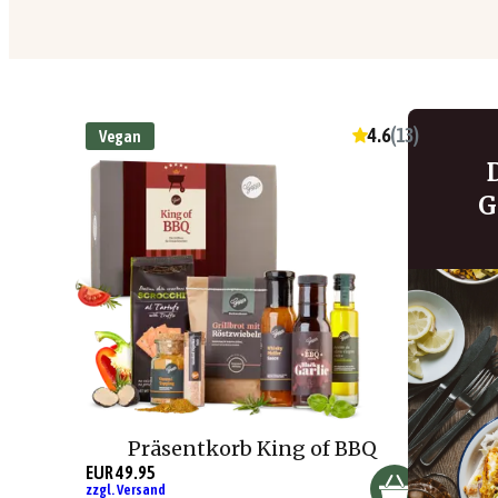
4.6
(
13
)
Vegan
G
Präsentkorb King of BBQ
EUR 49.95
zzgl. Versand