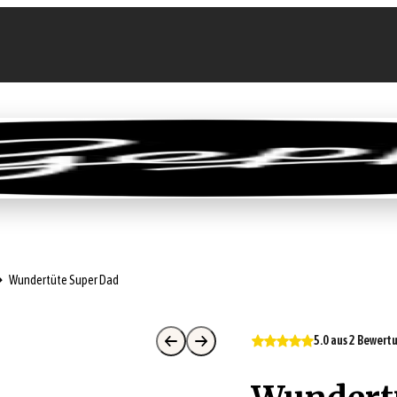
llen
Feinkost-Abo
Firmenkunden
Sale
Wundertüte Super Dad
5.0 aus 2 Bewer