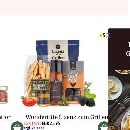
5
(
3
)
G
ation
Wundertüte Lizenz zum Grillen
EUR 14.95
EUR 21.95
zzgl. Versand