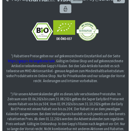
¹) Rabattiere Preise gelten nur auf gekennzeichnete Einzelartikel auf der Seite
https://gepps.de/angebote/sale
. Gültig im Online-Shop und auf gekennzeichnete
Artikel in teilnehmenden Gepp's Filialen. Bei den Sale-Artikeln handelt es sich
teilweise um MHD-Aktionsartikel - genaue Angaben zum Mindesthaltbarkeitsdatum:
siehe Produktseite im Online-Shop. Nur für Privatkunden und nur solange der Vorrat
reicht. Änderungen und Irrtümer vorbehalten.
³) Für unsere Adventskalender gibt es dieses Jahr verschiedene Preisstufen. Im
Zeitraum vom 03.06.2026 bis zum 31.08.2026 gelten die Super Early Bird Preise mit
einem Rabatt von bis zu 50 €. Vom 01.09.2026 bis zum 31.10.2026 gelten die Early
Bird Preise mit einem Rabatt von bis zu 20 €. Der Rabatt ist an dem jeweiligen
Kalender ausgewiesen. Bei dem Verkaufspreis handelt es sich jeweils um den bereits
rabattierten Preis. Ab dem 01.11.2026 werden die Adventskalender zum regulären
Preis verkauft. Gültig im Onlineshop. In den Gepp's Filialen nach Angebot vor Ort. Nur
so lange der Vorrat reicht. Nicht kombinierbar mit anderen Aktionen und Rabatten.