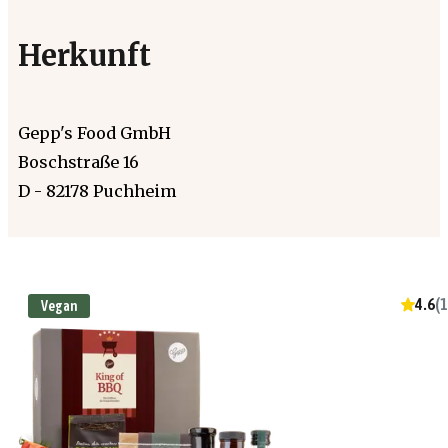
Herkunft
Gepp's Food GmbH
Boschstraße 16
D - 82178 Puchheim
4.6
(
1
Vegan