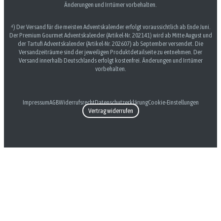
Änderungen und Irrtümer vorbehalten.
⁴) Der Versand für die meisten Adventskalender erfolgt voraussichtlich ab Ende Juni.
Der Premium Gourmet Adventskalender (Artikel-Nr. 202141) wird ab Mitte August und
der Tartufi Adventskalender (Artikel-Nr. 202607) ab September versendet. Die
Versandzeiträume sind der jeweiligen Produktdetailseite zu entnehmen. Der
Versand innerhalb Deutschlands erfolgt kostenfrei. Änderungen und Irrtümer
vorbehalten.
Impressum
AGB
Widerrufsrecht
Datenschutzerklärung
Cookie-Einstellungen
Vertrag widerrufen