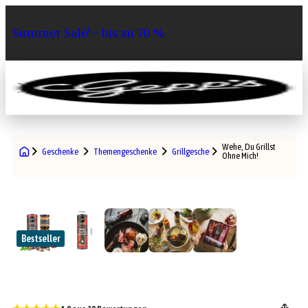
Summer Sale¹– bis zu 70 %
0
Wehe, Du Grillst
Geschenke
Themengeschenke
Grillgeschenke
Ohne Mich!
Bestseller