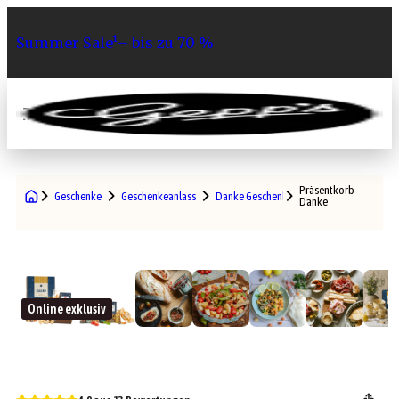
Summer Sale¹– bis zu 70 %
0
Präsentkorb
Geschenke
Geschenkeanlass
Danke Geschenke
Danke
Online exklusiv