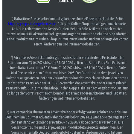
¹) Rabattiere Preise gelten nur auf gekennzeichnete Einzelartikel auf der Seite
https://gepps.de/angebote/sale
. Gültig im Online-Shop und auf gekennzeichnete
Artikel in teilnehmenden Gepp's Filialen. Bei den Sale-Artikeln handelt es sich
teilweise um MHD-Aktionsartikel - genaue Angaben zum Mindesthaltbarkeitsdatum:
siehe Produktseite im Online-Shop. Nur für Privatkunden und nur solange der Vorrat
reicht. Änderungen und Irrtümer vorbehalten.
³) Für unsere Adventskalender gibt es dieses Jahr verschiedene Preisstufen. Im
Zeitraum vom 03.06.2026 bis zum 31.08.2026 gelten die Super Early Bird Preise mit
einem Rabatt von bis zu 50 €. Vom 01.09.2026 bis zum 31.10.2026 gelten die Early
Bird Preise mit einem Rabatt von bis zu 20 €. Der Rabatt ist an dem jeweiligen
Kalender ausgewiesen. Bei dem Verkaufspreis handelt es sich jeweils um den bereits
rabattierten Preis. Ab dem 01.11.2026 werden die Adventskalender zum regulären
Preis verkauft. Gültig im Onlineshop. In den Gepp's Filialen nach Angebot vor Ort. Nur
so lange der Vorrat reicht. Nicht kombinierbar mit anderen Aktionen und Rabatten.
Änderungen und Irrtümer vorbehalten.
⁴) Der Versand für die meisten Adventskalender erfolgt voraussichtlich ab Ende Juni.
Der Premium Gourmet Adventskalender (Artikel-Nr. 202141) wird ab Mitte August und
der Tartufi Adventskalender (Artikel-Nr. 202607) ab September versendet. Die
Versandzeiträume sind der jeweiligen Produktdetailseite zu entnehmen. Der
Versand innerhalb Deutschlands erfolgt kostenfrei. Änderungen und Irrtümer