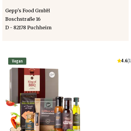
Gepp's Food GmbH
Boschstraße 16
D - 82178 Puchheim
4.6
(
1
Vegan