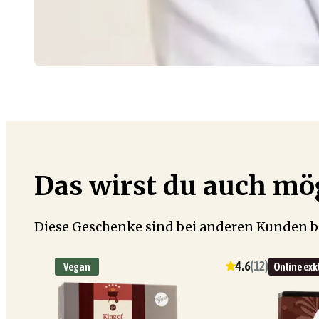
Das wirst du auch m
Diese Geschenke sind bei anderen Kunden b
4.6
(
12
)
Vegan
Online exk