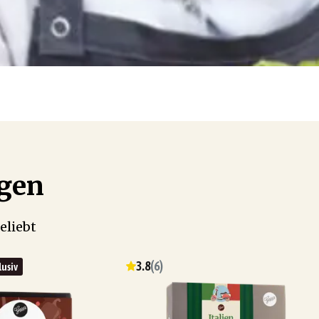
ögen
eliebt
3.8
(
6
)
lusiv