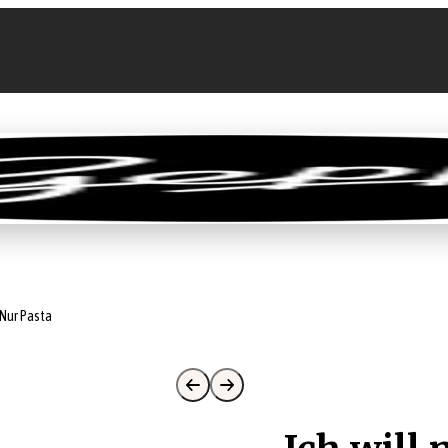
llen
Feinkost-Abo
Firmenkunden
Sale
l Nur Pasta