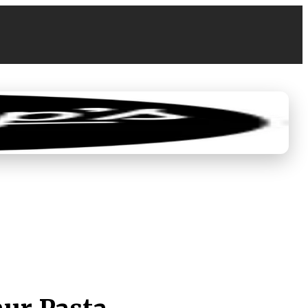
0
EUR 0.00