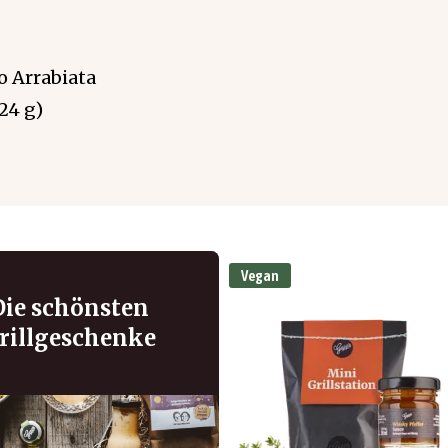
o Arrabiata
24 g)
Vegan
Die schönsten
rillgeschenke