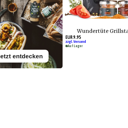
Wundertüte Grillst
EUR 9.95
zzgl. Versand
Auf Lager
etzt entdecken