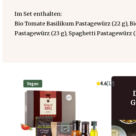
Im Set enthalten:
Bio Tomate Basilikum Pastagewürz (22 g), Bi
Pastagewürz (23 g), Spaghetti Pastagewürz (
4.6
(
12
)
Vegan
G