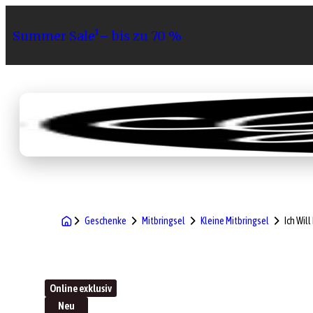
Summer Sale¹– bis zu 70 %
Sortiment
Geschenke
Gri
Geschenke
Mitbringsel
Kleine Mitbringsel
Ich Wil
Online exklusiv
Neu