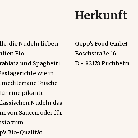
Herkunft
alle, die Nudeln lieben
Gepp's Food GmbH
hlten Bio-
Boschstraße 16
abiata und Spaghetti
D - 82178 Puchheim
astagerichte wie in
t mediterrane Frische
für eine pikante
klassischen Nudeln das
rn von Saucen oder für
asta zum
’s Bio-Qualität