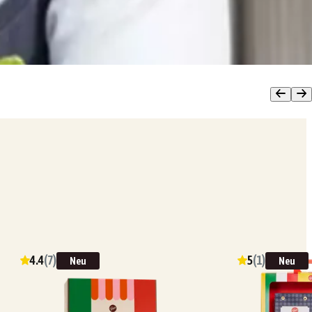
4.4
(
7
)
5
(
1
)
Neu
Neu