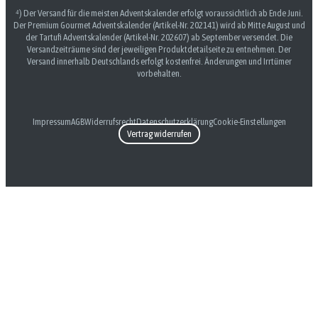
⁴) Der Versand für die meisten Adventskalender erfolgt voraussichtlich ab Ende Juni.
Der Premium Gourmet Adventskalender (Artikel-Nr. 202141) wird ab Mitte August und
der Tartufi Adventskalender (Artikel-Nr. 202607) ab September versendet. Die
Versandzeiträume sind der jeweiligen Produktdetailseite zu entnehmen. Der
Versand innerhalb Deutschlands erfolgt kostenfrei. Änderungen und Irrtümer
vorbehalten.
Impressum
AGB
Widerrufsrecht
Datenschutzerklärung
Cookie-Einstellungen
Vertrag widerrufen