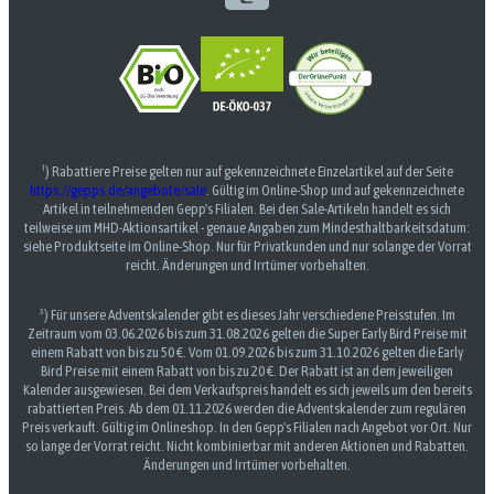
¹) Rabattiere Preise gelten nur auf gekennzeichnete Einzelartikel auf der Seite
https://gepps.de/angebote/sale
. Gültig im Online-Shop und auf gekennzeichnete
Artikel in teilnehmenden Gepp's Filialen. Bei den Sale-Artikeln handelt es sich
teilweise um MHD-Aktionsartikel - genaue Angaben zum Mindesthaltbarkeitsdatum:
siehe Produktseite im Online-Shop. Nur für Privatkunden und nur solange der Vorrat
reicht. Änderungen und Irrtümer vorbehalten.
³) Für unsere Adventskalender gibt es dieses Jahr verschiedene Preisstufen. Im
Zeitraum vom 03.06.2026 bis zum 31.08.2026 gelten die Super Early Bird Preise mit
einem Rabatt von bis zu 50 €. Vom 01.09.2026 bis zum 31.10.2026 gelten die Early
Bird Preise mit einem Rabatt von bis zu 20 €. Der Rabatt ist an dem jeweiligen
Kalender ausgewiesen. Bei dem Verkaufspreis handelt es sich jeweils um den bereits
rabattierten Preis. Ab dem 01.11.2026 werden die Adventskalender zum regulären
Preis verkauft. Gültig im Onlineshop. In den Gepp's Filialen nach Angebot vor Ort. Nur
so lange der Vorrat reicht. Nicht kombinierbar mit anderen Aktionen und Rabatten.
Änderungen und Irrtümer vorbehalten.