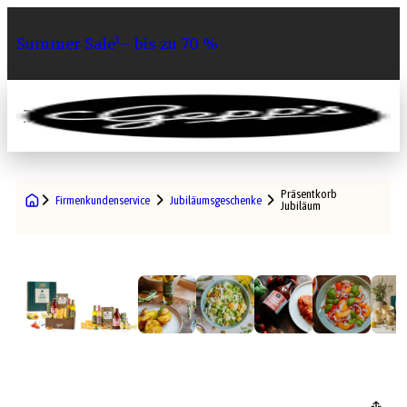
Summer Sale¹– bis zu 70 %
0
Präsentkorb
Firmenkundenservice
Jubiläumsgeschenke
Jubiläum