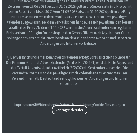
³) Für unsere Adventskalender gibt es dieses Jahr verschiedene Preisstufen. Im
Zeitraum vom 03.06.2026 bis zum 31.08.2026 gelten die Super Early Bird Preise mit
einem Rabatt von bis zu 50 €. Vom 01.09.2026 bis zum 31.10.2026 gelten die Early
Bird Preise mit einem Rabatt von bis zu 20 €. Der Rabatt ist an dem jeweiligen
Kalender ausgewiesen. Bei dem Verkaufspreis handelt es sich jeweils um den bereits
rabattierten Preis. Ab dem 01.11.2026 werden die Adventskalender zum regulären
Preis verkauft. Gültig im Onlineshop. In den Gepp's Filialen nach Angebot vor Ort. Nur
so lange der Vorrat reicht. Nicht kombinierbar mit anderen Aktionen und Rabatten.
Änderungen und Irrtümer vorbehalten.
⁴) Der Versand für die meisten Adventskalender erfolgt voraussichtlich ab Ende Juni.
Der Premium Gourmet Adventskalender (Artikel-Nr. 202141) wird ab Mitte August und
der Tartufi Adventskalender (Artikel-Nr. 202607) ab September versendet. Die
Versandzeiträume sind der jeweiligen Produktdetailseite zu entnehmen. Der
Versand innerhalb Deutschlands erfolgt kostenfrei. Änderungen und Irrtümer
vorbehalten.
Impressum
AGB
Widerrufsrecht
Datenschutzerklärung
Cookie-Einstellungen
Vertrag widerrufen