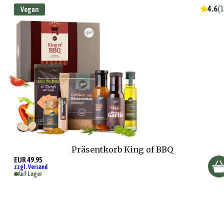
4.6
(
1
Vegan
Präsentkorb King of BBQ
EUR 49.95
zzgl. Versand
Auf Lager