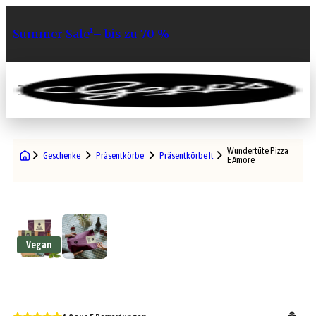
Summer Sale¹– bis zu 70 %
0
Wundertüte Pizza
Geschenke
Präsentkörbe
Präsentkörbe Italien
E Amore
Vegan