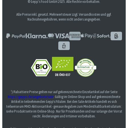
© Gepp’s Food GmbH 2025. Alle Rechte vorbehalten.
Alle Preise inkl. gesetzl. Mehrwertsteuer zzgl. Versandkosten und ggf.
Nachnahmegebühren, wenn nicht anders angegeben.
¹) Rabattiere Preise gelten nur auf gekennzeichnete Einzelartikel auf der Seite
https://gepps.de/angebote/sale
. Gültig im Online-Shop und auf gekennzeichnete
Artikel in teilnehmenden Gepp's Filialen. Bei den Sale-Artikeln handelt es sich
teilweise um MHD-Aktionsartikel - genaue Angaben zum Mindesthaltbarkeitsdatum:
siehe Produktseite im Online-Shop. Nur für Privatkunden und nur solange der Vorrat
reicht. Änderungen und Irrtümer vorbehalten.