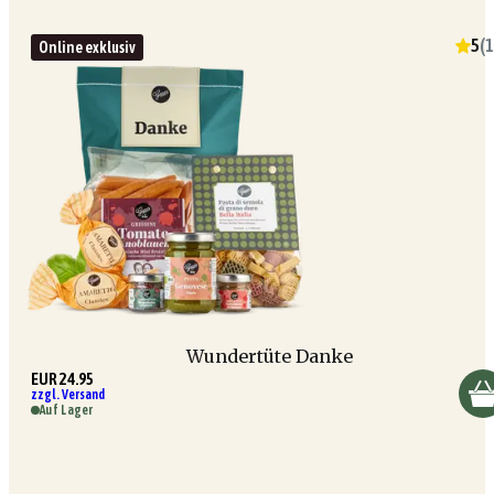
5
(
1
Online exklusiv
Wundertüte Danke
EUR 24.95
zzgl. Versand
Auf Lager