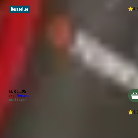
4.
Bestseller
Wehe, du grillst ohne mich!
EUR 11.95
zzgl. Versand
Auf Lager
4.