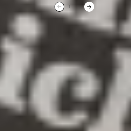
1
2
Geschenke bis 20 € – Feinkost und
Delikatessen für jeden Anlass
Du suchst nach einem besonderen Geschenk, das
sowohl Freude, Genuss als auch Geschmack vereint?
Bei Gepp’s findest du eine exklusive Auswahl an
Feinkost und Delikatessen, die perfekt für jeden
Anlass sind – und das alles für unter 20 €! Ob für den
Geburtstag, ein „Danke“ zwischendurch, die
Hochzeit, den Einzug oder die Feiertage wie
Weihnachten und Ostern – hier wirst du garantiert