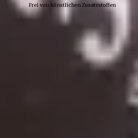
Frei von künstlichen Zusatzstoffen
Kontakt
Gepp’s Food GmbH
Werner-Heisenberg-Str. 7
85254 Sulzemoos
Onlineshop
+49 (89) 4141603 - 33
onlineshop@gepps.de