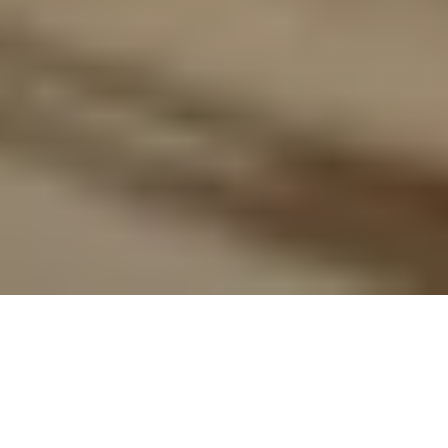
⁴) Der Versand für die meisten Adventskalender erfolgt voraussichtlich ab Ende Juni.
Der Premium Gourmet Adventskalender (Artikel-Nr. 202141) wird ab Mitte August und
der Tartufi Adventskalender (Artikel-Nr. 202607) ab September versendet. Die
Versandzeiträume sind der jeweiligen Produktdetailseite zu entnehmen. Der
Versand innerhalb Deutschlands erfolgt kostenfrei. Änderungen und Irrtümer
vorbehalten.
Impressum
AGB
Widerrufsrecht
Datenschutzerklärung
Cookie-Einstellungen
Vertrag widerrufen