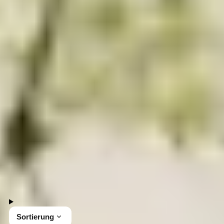
Geschenke bis 20 Euro
Entdecke die Geschenke bis 20 Euro bei Gepp's.
Unsere hochwertigen Feinkostprodukte sind ideal
für besondere Anlässe und kleine
Aufmerksamkeiten. Lass dich von unseren
vielfältigen Angeboten inspirieren und finde das
passende Geschenk für Feinschmecker und
Hobbyköche.
28 Produkte
Sortierung