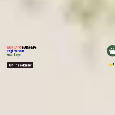
Wundertüte Lizenz zum Grillen
EUR 14.95
EUR 21.95
zzgl. Versand
Auf Lager
3
Online exklusiv