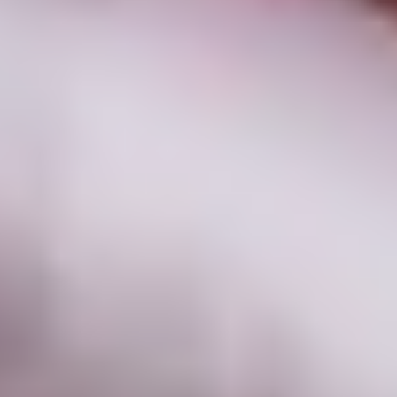
Jetzt hochwertige Geschenke bis 20 €
kaufen
Schenke Genuss und Freude – entdecke jetzt die
besten Feinkost- und Delikatessen-Geschenke bis 20
€ bei Gepp’s. Mit unserer Auswahl liegst du immer
richtig, egal für welchen Anlass. Stöbere durch
unseren Onlineshop und finde das perfekte
Geschenk, das garantiert in Erinnerung bleibt und
jedem Moment eine besondere Note verleihen!