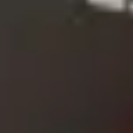
fündig.
Entdecke unsere Geschenkideen bis 20 €
In unserem Onlineshop erwartet dich eine erlesene
Auswahl an Gourmet-Produkten, die selbst
anspruchsvolle Genießer begeistern. Wie wäre es
mit einem fein abgestimmten Essig- und Öl-Set, das
in keiner Küche fehlen sollte? Oder aromatischen
Gewürzen, die jedem Gericht das gewisse Etwas
verleihen? Auch unsere ausgesuchten Schokoladen,
traditionell gefertigten Pasta und süßen Aufstriche
sind beliebte Geschenke, die immer gut ankommen.