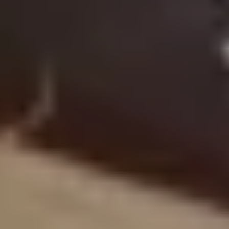
Zentrale
+49 (89) 4141603 - 10
info@gepps.de
Telefonzeiten
Mo-Do:
7:30 - 11:30 Uhr
12:30 - 16:30 Uhr
Fr:
7:30 - 13:30 Uhr
Lass dich inspirieren
Rundum Gepp’s
Unser Service
Versand via DHL