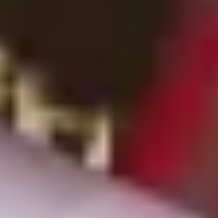
Schnelle Lieferung – direkt zu dir nach
Hause
Du hast das perfekte Geschenk gefunden und
möchtest es schnell und unkompliziert erhalten?
Kein Problem! Bestelle deine Feinkost-Geschenke
bis 20 € ganz einfach online und wir liefern sie
direkt zu dir nach Hause. Unser Onlineshop bietet
dir eine benutzerfreundliche Plattform, auf der du
bequem stöbern und kaufen kannst – und das alles
mit nur wenigen Klicks.