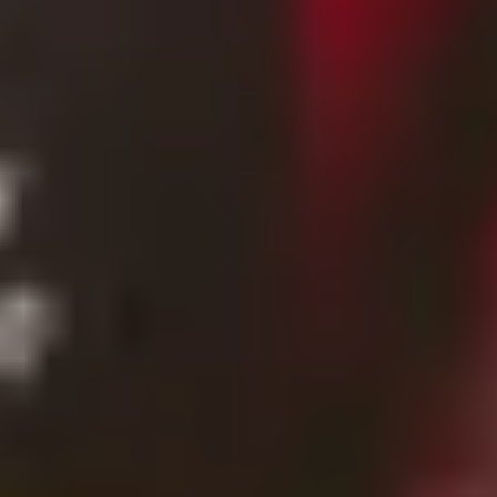
Ideal für jeden Anlass – von Geburtstag
bis Weihnachten
Ein Geschenk, das Genuss pur verspricht, ist immer
eine gute Wahl. Ob zum
Geburtstag
, als
Dankeschön
,
zur Hochzeit oder zum Einzug – bei uns findest du
das passende Präsent. Und das Beste daran? Alle
unsere Produkte stehen für Qualität, handwerkliche
Sorgfalt und eine unvergleichliche
Geschmackserfahrung. Besonders in der
Weihnachtszeit sind unsere Feinkost-Kreationen
beliebte Geschenke, die Freude und Genuss in die
kalte Jahreszeit bringen.