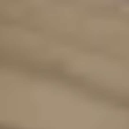
Wir liefern nach
Deutschland, Österreich,
Luxemburg, Niederlande, Schweiz
Lieferzeit 1-3 Tage
Kostenloser Versand ab 49,95 €
Bestellwert
4,95 € Mindestbestellwert
© Gepp’s Food GmbH 2025. Alle Rechte vorbehalten.
Alle Preise inkl. gesetzl. Mehrwertsteuer zzgl. Versandkosten und ggf.
Nachnahmegebühren, wenn nicht anders angegeben.