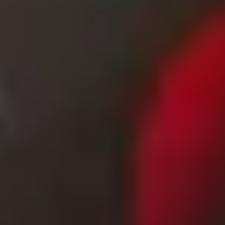
Für Männer und Frauen – stilvolle
Geschenke, die begeistern
Egal ob für Männer oder Frauen – unsere Feinkost-
Geschenke sind zeitlos und kommen immer gut an.
Für den Grillmeister bieten wir zum Beispiel
exquisite BBQ-Saucen und Gewürzmischungen, die
den nächsten Grillabend zum Highlight machen. Für
Weinliebhaber empfehlen wir unsere
handverlesenen Weine, die perfekt zu Käse oder als
raffinierte Zutat in Desserts passen. Und für die
Naschkatzen unter deinen Freunden haben wir edle
Süßigkeiten und Schokoladen, die auf der Zunge
zergehen.