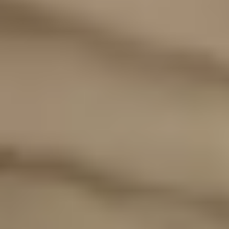
¹) Rabattiere Preise gelten nur auf gekennzeichnete Einzelartikel auf der Seite
https://gepps.de/angebote/sale
. Gültig im Online-Shop und auf gekennzeichnete
Artikel in teilnehmenden Gepp's Filialen. Bei den Sale-Artikeln handelt es sich
teilweise um MHD-Aktionsartikel - genaue Angaben zum Mindesthaltbarkeitsdatum:
siehe Produktseite im Online-Shop. Nur für Privatkunden und nur solange der Vorrat
reicht. Änderungen und Irrtümer vorbehalten.
³) Für unsere Adventskalender gibt es dieses Jahr verschiedene Preisstufen. Im
Zeitraum vom 03.06.2026 bis zum 31.08.2026 gelten die Super Early Bird Preise mit
einem Rabatt von bis zu 50 €. Vom 01.09.2026 bis zum 31.10.2026 gelten die Early
Bird Preise mit einem Rabatt von bis zu 20 €. Der Rabatt ist an dem jeweiligen
Kalender ausgewiesen. Bei dem Verkaufspreis handelt es sich jeweils um den bereits
rabattierten Preis. Ab dem 01.11.2026 werden die Adventskalender zum regulären
Preis verkauft. Gültig im Onlineshop. In den Gepp's Filialen nach Angebot vor Ort. Nur
so lange der Vorrat reicht. Nicht kombinierbar mit anderen Aktionen und Rabatten.
Änderungen und Irrtümer vorbehalten.