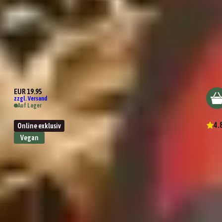
Für Süßes ist man nie zu satt
EUR 19.95
zzgl. Versand
Auf Lager
4.
Online exklusiv
Vegan