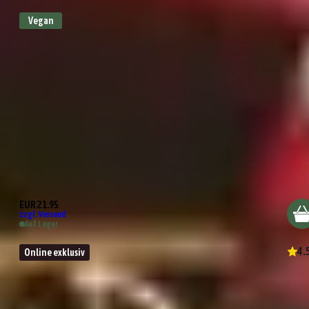
Vegan
Bonjour France!
EUR 21.95
zzgl. Versand
Auf Lager
4.
Online exklusiv